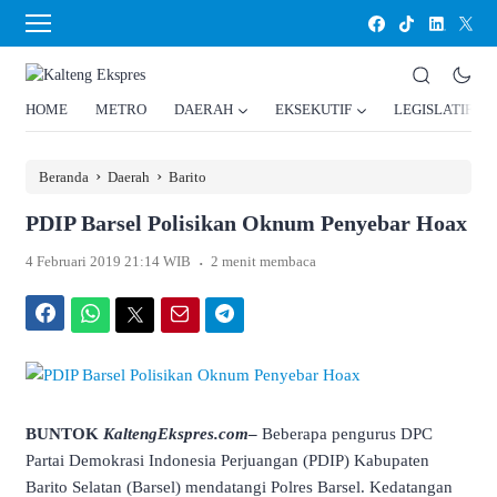
HOME
METRO
DAERAH
EKSEKUTIF
LEGISLATIF
›
›
Beranda
Daerah
Barito
PDIP Barsel Polisikan Oknum Penyebar Hoax
.
4 Februari 2019 21:14 WIB
2 menit membaca
Facebook
WhatsApp
Twitter
Email
Telegram
BUNTOK
KaltengEkspres.com
–
Beberapa pengurus DPC
Partai Demokrasi Indonesia Perjuangan (PDIP) Kabupaten
Barito Selatan (Barsel) mendatangi Polres Barsel. Kedatangan