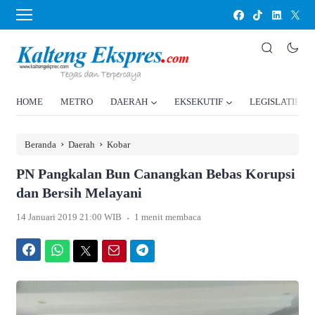
HOME
METRO
DAERAH
EKSEKUTIF
LEGISLATIF
›
›
Beranda
Daerah
Kobar
PN Pangkalan Bun Canangkan Bebas Korupsi
dan Bersih Melayani
.
14 Januari 2019 21:00 WIB
1 menit membaca
Facebook
WhatsApp
Twitter
Email
Telegram