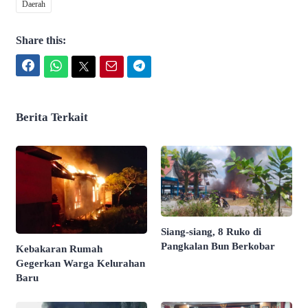
Daerah
Share this:
Facebook
WhatsApp
Twitter
Email
Telegram
Berita Terkait
Siang-siang, 8 Ruko di
Pangkalan Bun Berkobar
Kebakaran Rumah
Gegerkan Warga Kelurahan
Baru