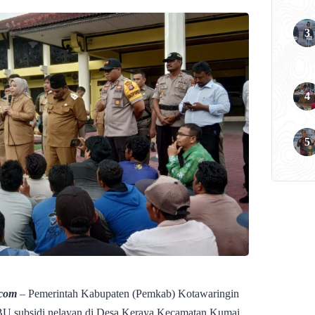
.com
– Pemerintah Kabupaten (Pemkab) Kotawaringin
U subsidi nelayan di Desa Keraya Kecamatan Kumai.