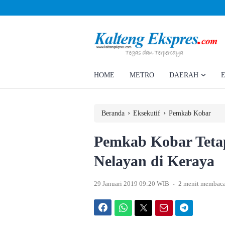
Ahmad Rizky Minta Perusahaan Penuhi Hak Ratusan Eks Pekerja
HOME
METRO
DAERAH
›
›
Beranda
Eksekutif
Pemkab Kobar
Pemkab Kobar Teta
Nelayan di Keraya
.
29 Januari 2019 09:20 WIB
2 menit membac
Facebook
WhatsApp
Twitter
Email
Telegram