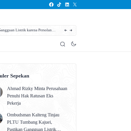
ngguan Listrik karena Persolan
Dukung Gerakan Ketahanan Pangan. Bupati Ko
uler Sepekan
Ahmad Rizky Minta Perusahaan
Penuhi Hak Ratusan Eks
Pekerja
Ombudsman Kalteng Tinjau
PLTU Tumbang Kajuei,
Pastikan Gangguan Listrik