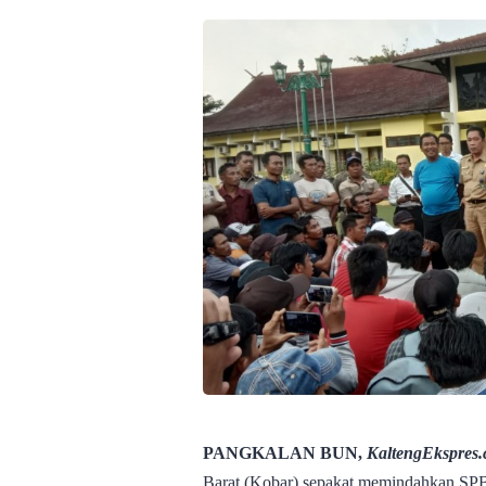
PANGKALAN BUN,
KaltengEkspres
Barat (Kobar) sepakat memindahkan SPB