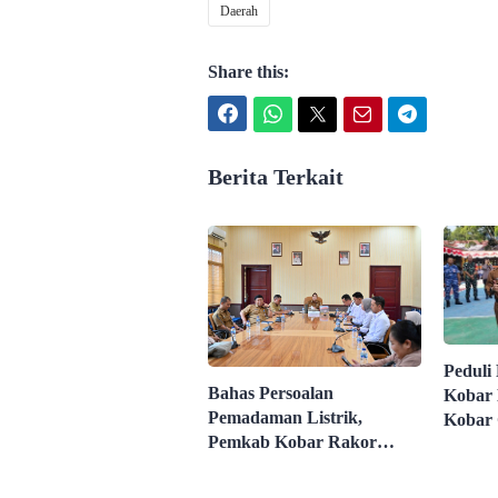
Daerah
Share this:
Facebook
WhatsApp
Twitter
Email
Telegram
Berita Terkait
Peduli
Bahas Persoalan
Kobar 
Pemadaman Listrik,
Kobar 
Pemkab Kobar Rakor
Lebih d
dengan PLN