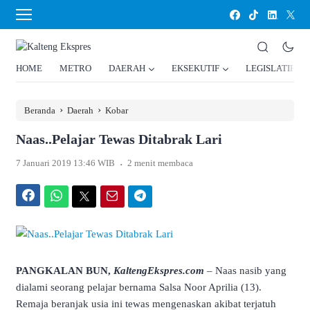
HOME
METRO
DAERAH
EKSEKUTIF
LEGISLATIF
›
›
Beranda
Daerah
Kobar
Naas..Pelajar Tewas Ditabrak Lari
.
7 Januari 2019 13:46 WIB
2 menit membaca
Facebook
WhatsApp
Twitter
Email
Telegram
PANGKALAN BUN,
KaltengEkspres.com
– Naas nasib yang
dialami seorang pelajar bernama Salsa Noor Aprilia (13).
Remaja beranjak usia ini tewas mengenaskan akibat terjatuh