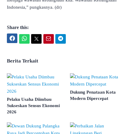
menjaga wawasan kebangsaan kita. Wawasan Kebangsaan
Indonesia,” pungkasnya. (dr)
Share this:
Facebook
WhatsApp
Twitter
Email
Telegram
Berita Terkait
Dukung Penataan Kota
Modern Dipercepat
Pelaku Usaha Diimbau
Sukseskan Sensus Ekonomi
2026