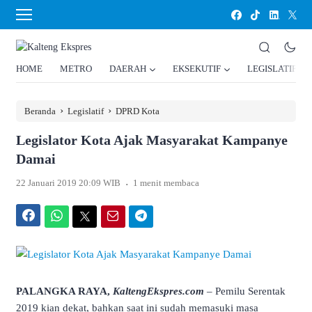
HOME
METRO
DAERAH
EKSEKUTIF
LEGISLATIF
›
›
Beranda
Legislatif
DPRD Kota
Legislator Kota Ajak Masyarakat Kampanye
Damai
.
22 Januari 2019 20:09 WIB
1 menit membaca
Facebook
WhatsApp
Twitter
Email
Telegram
PALANGKA RAYA,
KaltengEkspres.com
– Pemilu Serentak
2019 kian dekat, bahkan saat ini sudah memasuki masa