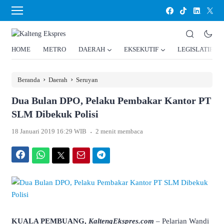
HOME
METRO
DAERAH
EKSEKUTIF
LEGISLATIF
›
›
Beranda
Daerah
Seruyan
Dua Bulan DPO, Pelaku Pembakar Kantor PT
SLM Dibekuk Polisi
.
18 Januari 2019 16:29 WIB
2 menit membaca
Facebook
WhatsApp
Twitter
Email
Telegram
KUALA PEMBUANG,
KaltengEkspres.com
– Pelarian Wandi