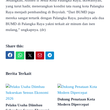
Sedangkan, Asisten II Setda Kota Palangka Raya, Ikhwansyah,
yang turut hadir, menerangkan kondisi tata ruang kota Palangka
Raya menjadi pembanding di Boyolali. “Dari BUMD juga
mereka sangat tertarik dengan Palangka Raya, pasalnya ada dua
BUMD di Palangka Raya yakni terkait air minum dan isen
mulang,” ungkapnya. (dr)
Share this:
Facebook
WhatsApp
Twitter
Email
Telegram
Berita Terkait
Dukung Penataan Kota
Modern Dipercepat
Pelaku Usaha Diimbau