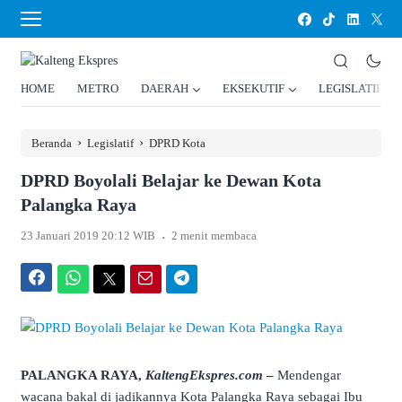
HOME
METRO
DAERAH
EKSEKUTIF
LEGISLATIF
›
›
Beranda
Legislatif
DPRD Kota
DPRD Boyolali Belajar ke Dewan Kota
Palangka Raya
.
23 Januari 2019 20:12 WIB
2 menit membaca
Facebook
WhatsApp
Twitter
Email
Telegram
PALANGKA RAYA,
KaltengEkspres.com
–
Mendengar
wacana bakal di jadikannya Kota Palangka Raya sebagai Ibu