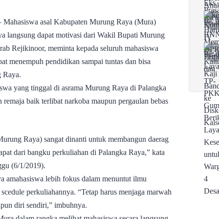
 Mahasiswa asal Kabupaten Murung Raya (Mura)
ya langsung dapat motivasi dari Wakil Bupati Murung
krab Rejikinoor, meminta kepada seluruh mahasiswa
pat menempuh pendidikan sampai tuntas dan bisa
 Raya.
iswa yang tinggal di asrama Murung Raya di Palangka
 remaja baik terlibat narkoba maupun pergaulan bebas
(Murung Raya) sangat dinanti untuk membangun daerag
pat dari bangku perkuliahan di Palangka Raya,” kata
gu (6/1/2019).
a amahasiswa lebih fokus dalam menuntut ilmu
ai scedule perkuliahannya. “Tetap harus menjaga marwah
un diri sendiri,” imbuhnya.
ura dalam rangka melihat mahasiswa secara langsung