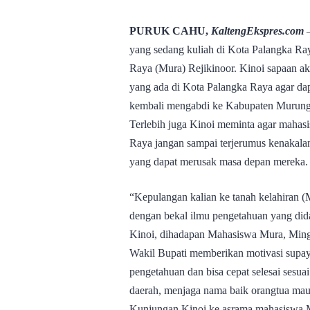
PURUK CAHU,
KaltengEkspres.com
–
yang sedang kuliah di Kota Palangka Ra
Raya (Mura) Rejikinoor. Kinoi sapaan a
yang ada di Kota Palangka Raya agar da
kembali mengabdi ke Kabupaten Murung
Terlebih juga Kinoi meminta agar mahas
Raya jangan sampai terjerumus kenakalan
yang dapat merusak masa depan mereka.
“Kepulangan kalian ke tanah kelahiran 
dengan bekal ilmu pengetahuan yang dida
Kinoi, dihadapan Mahasiswa Mura, Ming
Wakil Bupati memberikan motivasi supay
pengetahuan dan bisa cepat selesai sesu
daerah, menjaga nama baik orangtua maup
Kunjungan Kinoi ke asrama mahasiswa M