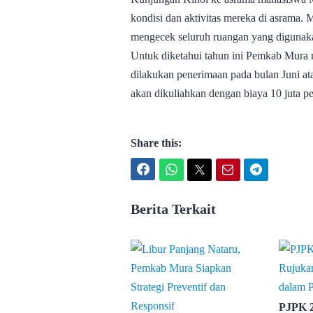
kondisi dan aktivitas mereka di asrama
mengecek seluruh ruangan yang digunak
Untuk diketahui tahun ini Pemkab Mura 
dilakukan penerimaan pada bulan Juni ata
akan dikuliahkan dengan biaya 10 juta pe
Share this:
Facebook
WhatsApp
Twitter
Email
Telegram
Berita Terkait
PJPK 2