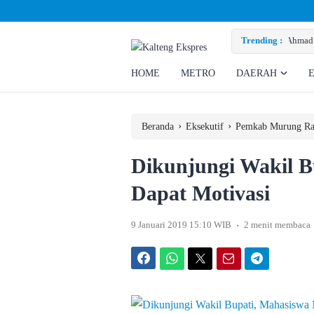
d Rizky Minta Perusahaan Penuhi Hak Ratusan Eks Pekerja
Trending :
HOME
METRO
DAERAH
›
›
Beranda
Eksekutif
Pemkab Murung Ra
Dikunjungi Wakil 
Dapat Motivasi
.
9 Januari 2019 15:10 WIB
2 menit membaca
Facebook
WhatsApp
Twitter
Email
Telegram