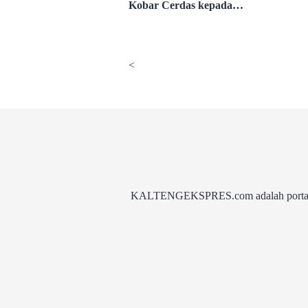
Kobar Cerdas kepada
Lebih dari 3.000 Pelajar
<
KALTENGEKSPRES.com adalah portal be