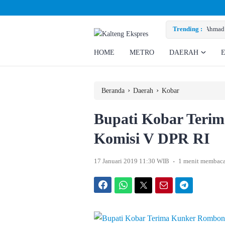
d Rizky Minta Perusahaan Penuhi Hak Ratusan Eks Pekerja
Trending :
HOME
METRO
DAERAH
›
›
Beranda
Daerah
Kobar
Bupati Kobar Teri
Komisi V DPR RI
.
17 Januari 2019 11:30 WIB
1 menit membac
Facebook
WhatsApp
Twitter
Email
Telegram