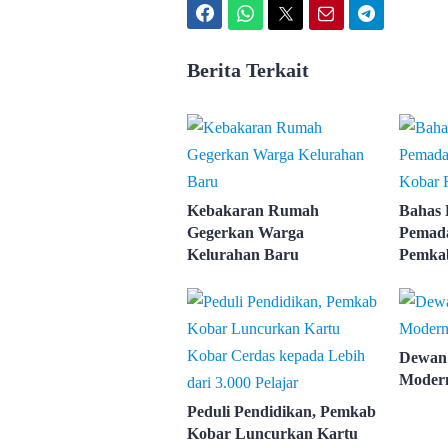
Facebook
WhatsApp
Twitter
Email
Telegram
Berita Terkait
Kebakaran Rumah
Bahas 
Gegerkan Warga
Pemada
Kelurahan Baru
Pemka
denga
Dewan 
Modern
Peduli Pendidikan, Pemkab
Kobar Luncurkan Kartu