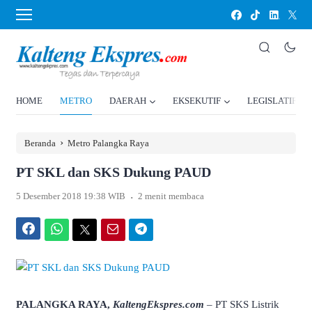
HOME
METRO
DAERAH
EKSEKUTIF
LEGISLATIF
›
Beranda
Metro Palangka Raya
PT SKL dan SKS Dukung PAUD
.
5 Desember 2018 19:38 WIB
2 menit membaca
Facebook
WhatsApp
Twitter
Email
Telegram
PALANGKA RAYA,
KaltengEkspres.com
– PT SKS Listrik