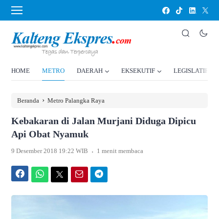
HOME
METRO
DAERAH
EKSEKUTIF
LEGISLATIF
›
Beranda
Metro Palangka Raya
Kebakaran di Jalan Murjani Diduga Dipicu
Api Obat Nyamuk
.
9 Desember 2018 19:22 WIB
1 menit membaca
Facebook
WhatsApp
Twitter
Email
Telegram