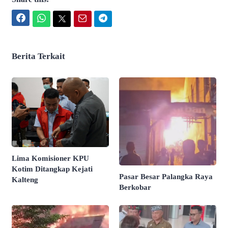
Facebook
WhatsApp
Twitter
Email
Telegram
Berita Terkait
Lima Komisioner KPU
Kotim Ditangkap Kejati
Pasar Besar Palangka Raya
Kalteng
Berkobar