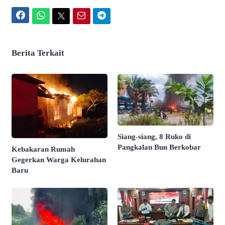
Facebook
WhatsApp
Twitter
Email
Telegram
Berita Terkait
Siang-siang, 8 Ruko di
Pangkalan Bun Berkobar
Kebakaran Rumah
Gegerkan Warga Kelurahan
Baru