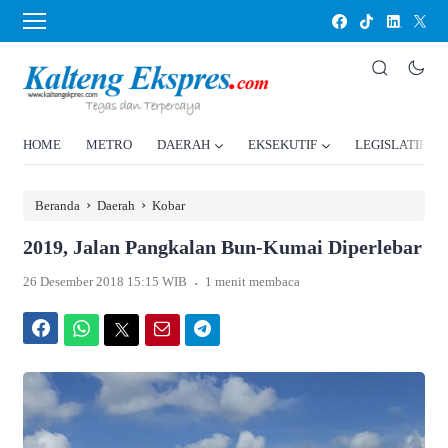
HOME
METRO
DAERAH
EKSEKUTIF
LEGISLATIF
›
›
Beranda
Daerah
Kobar
2019, Jalan Pangkalan Bun-Kumai Diperlebar
.
26 Desember 2018 15:15 WIB
1 menit membaca
Facebook
WhatsApp
Twitter
Email
Telegram