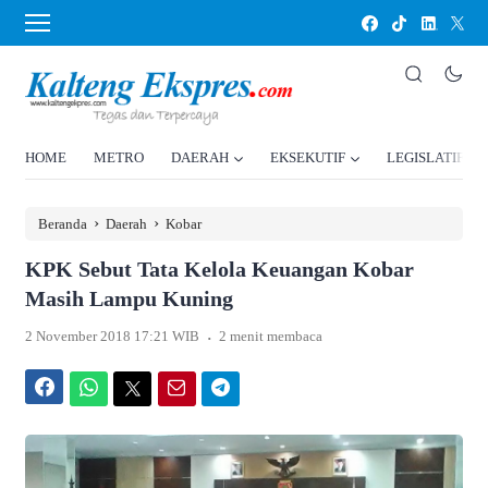
HOME
METRO
DAERAH
EKSEKUTIF
LEGISLATIF
›
›
Beranda
Daerah
Kobar
KPK Sebut Tata Kelola Keuangan Kobar
Masih Lampu Kuning
.
2 November 2018 17:21 WIB
2 menit membaca
Facebook
WhatsApp
Twitter
Email
Telegram