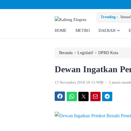
Rizky Minta Perusahaan Penuhi Hak Ratusan Eks Pekerja
Trending :
HOME
METRO
DAERAH
›
›
Beranda
Legislatif
DPRD Kota
Dewan Ingatkan Pem
.
15 November 2018 19:15 WIB
2 menit memb
Facebook
WhatsApp
Twitter
Email
Telegram