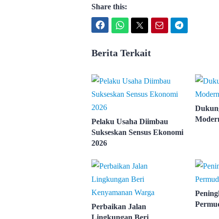
Share this:
Facebook
WhatsApp
Twitter
Email
Telegram
Berita Terkait
Dukung
Modern
Pelaku Usaha Diimbau
Sukseskan Sensus Ekonomi
2026
Pening
Permu
Perbaikan Jalan
Lingkungan Beri