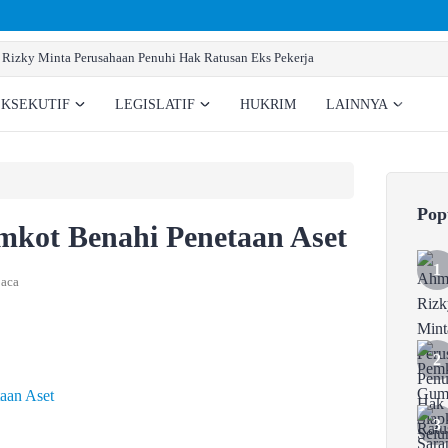
Pemkab Gumas Siapkan Sarana Prasarana Pe
EKSEKUTIF
LEGISLATIF
HUKRIM
LAINNYA
Pop
kot Benahi Penetaan Aset
aca