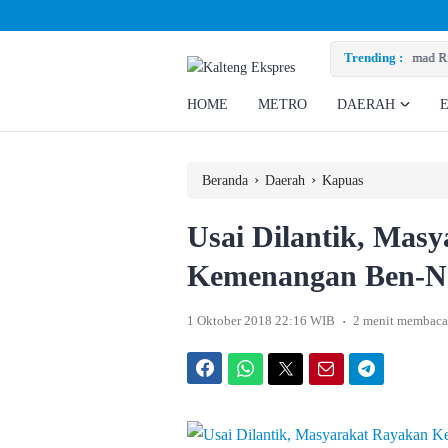
zky Minta Perusahaan Penuhi Hak Ratusan Eks Pekerja
Trending :
HOME
METRO
DAERAH
›
›
Beranda
Daerah
Kapuas
Usai Dilantik, Mas
Kemenangan Ben-N
.
1 Oktober 2018 22:16 WIB
2 menit membaca
Facebook
WhatsApp
Twitter
Email
Telegram