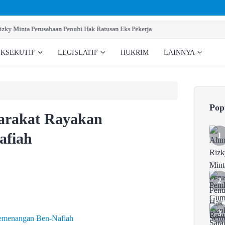
Pemkab Gumas Siapkan Sarana Prasarana Pemb
EKSEKUTIF
LEGISLATIF
HUKRIM
LAINNYA
Pop
yarakat Rayakan
afiah