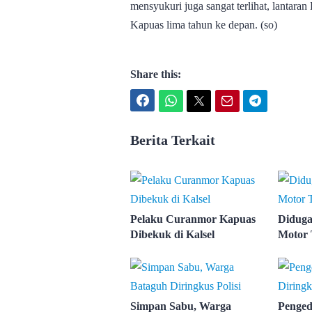
mensyukuri juga sangat terlihat, lanta
Kapuas lima tahun ke depan. (so)
Share this:
Facebook
WhatsApp
Twitter
Email
Telegram
Berita Terkait
Pelaku Curanmor Kapuas
Diduga
Dibekuk di Kalsel
Motor 
Simpan Sabu, Warga
Penged