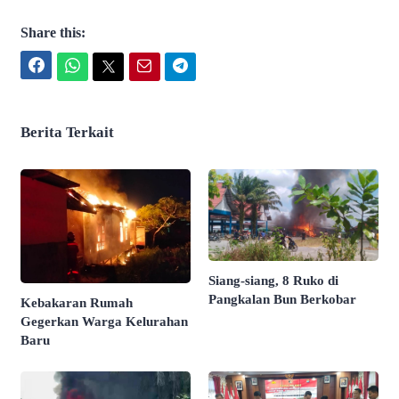
Share this:
Facebook
WhatsApp
Twitter
Email
Telegram
Berita Terkait
Siang-siang, 8 Ruko di
Pangkalan Bun Berkobar
Kebakaran Rumah
Gegerkan Warga Kelurahan
Baru