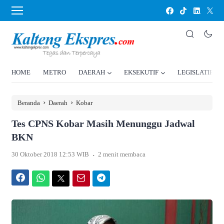
HOME
METRO
DAERAH
EKSEKUTIF
LEGISLATIF
›
›
Beranda
Daerah
Kobar
Tes CPNS Kobar Masih Menunggu Jadwal
BKN
.
30 Oktober 2018 12:53 WIB
2 menit membaca
Facebook
WhatsApp
Twitter
Email
Telegram