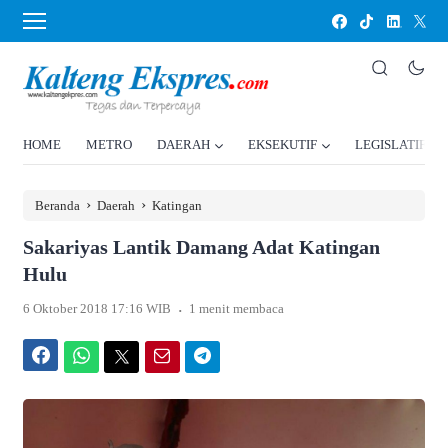
HOME
METRO
DAERAH
EKSEKUTIF
LEGISLATIF
›
›
Beranda
Daerah
Katingan
Sakariyas Lantik Damang Adat Katingan
Hulu
.
6 Oktober 2018 17:16 WIB
1 menit membaca
Facebook
WhatsApp
Twitter
Email
Telegram