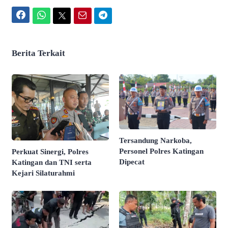
Facebook
WhatsApp
Twitter
Email
Telegram
Berita Terkait
Tersandung Narkoba,
Personel Polres Katingan
Perkuat Sinergi, Polres
Dipecat
Katingan dan TNI serta
Kejari Silaturahmi