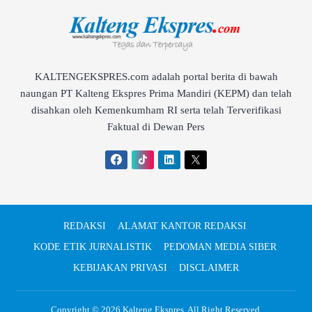
KALTENGEKSPRES.com adalah portal berita di bawah
naungan PT Kalteng Ekspres Prima Mandiri (KEPM) dan telah
disahkan oleh Kemenkumham RI serta telah Terverifikasi
Faktual di Dewan Pers
REDAKSI
ALAMAT KANTOR REDAKSI
KODE ETIK JURNALISTIK
PEDOMAN MEDIA SIBER
KEBIJAKAN PRIVASI
DISCLAIMER
Copyright © 2026
Kalteng Ekspres
. All Right Reserved.