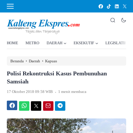
HOME
METRO
DAERAH
EKSEKUTIF
LEGISLATIF
›
›
Beranda
Daerah
Kapuas
Polisi Rekontruksi Kasus Pembunuhan
Samsiah
.
17 Oktober 2018 09:58 WIB
1 menit membaca
Facebook
WhatsApp
Twitter
Email
Telegram