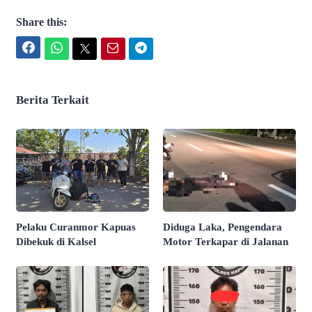
Share this:
Facebook
WhatsApp
Twitter
Email
Telegram
Berita Terkait
Pelaku Curanmor Kapuas
Diduga Laka, Pengendara
Dibekuk di Kalsel
Motor Terkapar di Jalanan