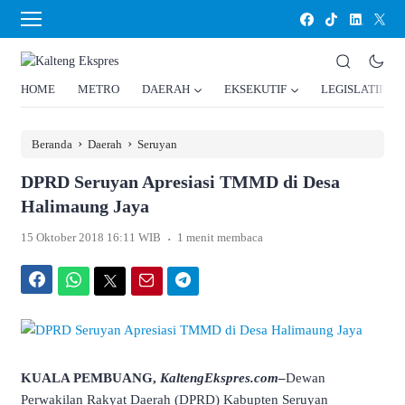
HOME
METRO
DAERAH
EKSEKUTIF
LEGISLATIF
›
›
Beranda
Daerah
Seruyan
DPRD Seruyan Apresiasi TMMD di Desa
Halimaung Jaya
.
15 Oktober 2018 16:11 WIB
1 menit membaca
Facebook
WhatsApp
Twitter
Email
Telegram
KUALA PEMBUANG,
KaltengEkspres.com
–
Dewan
Perwakilan Rakyat Daerah (DPRD) Kabupten Seruyan