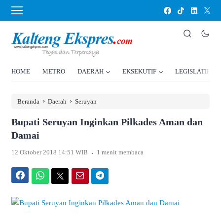
HOME
METRO
DAERAH
EKSEKUTIF
LEGISLATIF
›
›
Beranda
Daerah
Seruyan
Bupati Seruyan Inginkan Pilkades Aman dan
Damai
.
12 Oktober 2018 14:51 WIB
1 menit membaca
Facebook
WhatsApp
Twitter
Email
Telegram