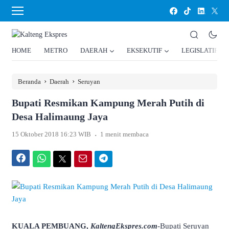
HOME
METRO
DAERAH
EKSEKUTIF
LEGISLATIF
›
›
Beranda
Daerah
Seruyan
Bupati Resmikan Kampung Merah Putih di
Desa Halimaung Jaya
.
15 Oktober 2018 16:23 WIB
1 menit membaca
Facebook
WhatsApp
Twitter
Email
Telegram
KUALA PEMBUANG,
KaltengEkspres.com
-Bupati Seruyan