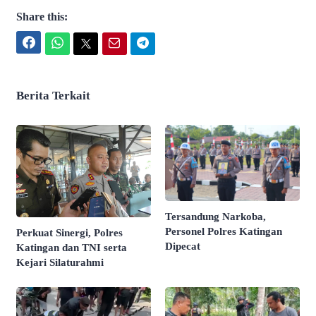
Share this:
Facebook
WhatsApp
Twitter
Email
Telegram
Berita Terkait
Tersandung Narkoba,
Personel Polres Katingan
Perkuat Sinergi, Polres
Dipecat
Katingan dan TNI serta
Kejari Silaturahmi