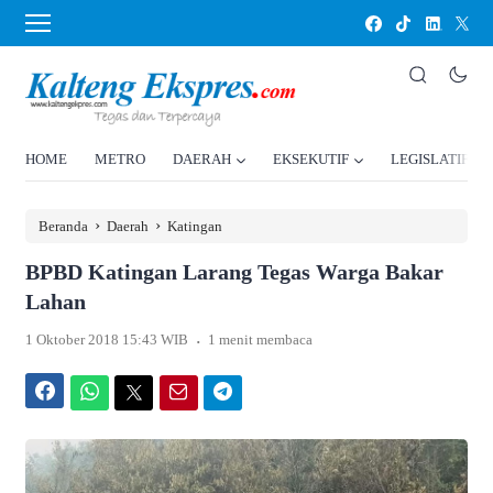
HOME
METRO
DAERAH
EKSEKUTIF
LEGISLATIF
›
›
Beranda
Daerah
Katingan
BPBD Katingan Larang Tegas Warga Bakar
Lahan
.
1 Oktober 2018 15:43 WIB
1 menit membaca
Facebook
WhatsApp
Twitter
Email
Telegram