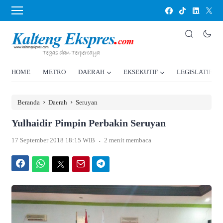
HOME
METRO
DAERAH
EKSEKUTIF
LEGISLATIF
›
›
Beranda
Daerah
Seruyan
Yulhaidir Pimpin Perbakin Seruyan
.
17 September 2018 18:15 WIB
2 menit membaca
Facebook
WhatsApp
Twitter
Email
Telegram