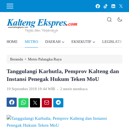
HOME
METRO
DAERAH
EKSEKUTIF
LEGISLATIF
›
Beranda
Metro Palangka Raya
Tanggulangi Karhutla, Pemprov Kalteng dan
Instansi Penegak Hukum Teken MoU
.
19 September 2018 19:44 WIB
2 menit membaca
Facebook
WhatsApp
Twitter
Email
Telegram