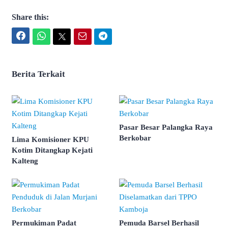
Share this:
Facebook
WhatsApp
Twitter
Email
Telegram
Berita Terkait
Pasar Besar Palangka Raya
Berkobar
Lima Komisioner KPU
Kotim Ditangkap Kejati
Kalteng
Permukiman Padat
Pemuda Barsel Berhasil