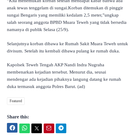
“Kita menemukan korban setelah mendapat kabar bahwa ada
anak tewas tenggelam di sungai.Korban ditemukan di pinggir
sungai Bengaris yang memiliki kedalam 2,5 meter,”ungkap
salah seorang anggota BPBD Muara Teweh yang tidak bersedia
namanya di publik Selasa (25/9).
Selanjutnya korban dibawa ke Rumah Sakit Muara Teweh untuk
divisum. Setelah itu kembali dibawa pulang ke rumah duka.
Kapolsek Teweh Tengah AKP Nandi Indra Nugraha
membenarkan kejadian tersebut. Menurut dia, seusai
mendengar ada kejadian pihaknya langung datang ke rumah
duka termasuk anggota Polres Barut. (ad)
Featured
Share this:
Facebook
WhatsApp
Twitter
Email
Telegram