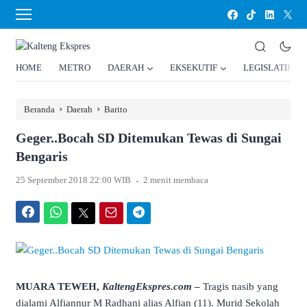
HOME
METRO
DAERAH
EKSEKUTIF
LEGISLATIF
›
›
Beranda
Daerah
Barito
Geger..Bocah SD Ditemukan Tewas di Sungai
Bengaris
.
25 September 2018 22:00 WIB
2 menit membaca
Facebook
WhatsApp
Twitter
Email
Telegram
MUARA TEWEH,
KaltengEkspres.com
–
Tragis nasib yang
dialami Alfiannur M Radhani alias Alfian (11). Murid Sekolah