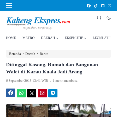
HOME
METRO
DAERAH
EKSEKUTIF
LEGISLATIF
›
›
Beranda
Daerah
Barito
Ditinggal Kosong, Rumah dan Bangunan
Walet di Karau Kuala Jadi Arang
.
6 September 2018 13:41 WIB
1 menit membaca
Facebook
WhatsApp
Twitter
Email
Telegram