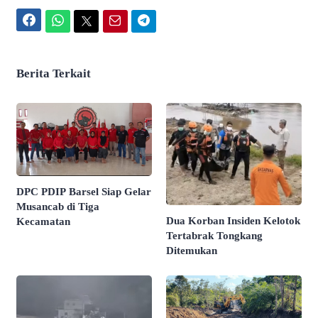
Facebook
WhatsApp
Twitter
Email
Telegram
Berita Terkait
DPC PDIP Barsel Siap Gelar
Musancab di Tiga
Dua Korban Insiden Kelotok
Kecamatan
Tertabrak Tongkang
Ditemukan