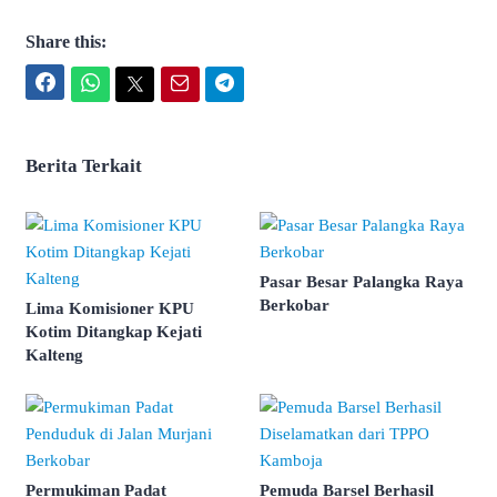
Share this:
Facebook
WhatsApp
Twitter
Email
Telegram
Berita Terkait
Pasar Besar Palangka Raya
Berkobar
Lima Komisioner KPU
Kotim Ditangkap Kejati
Kalteng
Permukiman Padat
Pemuda Barsel Berhasil