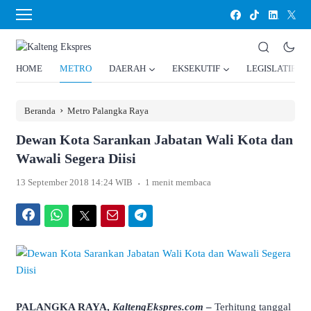
HOME
METRO
DAERAH
EKSEKUTIF
LEGISLATIF
›
Beranda
Metro Palangka Raya
Dewan Kota Sarankan Jabatan Wali Kota dan
Wawali Segera Diisi
.
13 September 2018 14:24 WIB
1 menit membaca
Facebook
WhatsApp
Twitter
Email
Telegram
PALANGKA RAYA,
KaltengEkspres.com
–
Terhitung tanggal