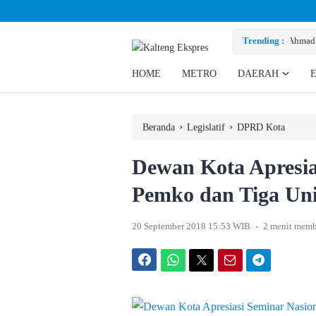
zky Minta Perusahaan Penuhi Hak Ratusan Eks Pekerja
Trending :
HOME
METRO
DAERAH
›
›
Beranda
Legislatif
DPRD Kota
Dewan Kota Apresia
Pemko dan Tiga Uni
.
20 September 2018 15:53 WIB
2 menit mem
Facebook
WhatsApp
Twitter
Email
Telegram