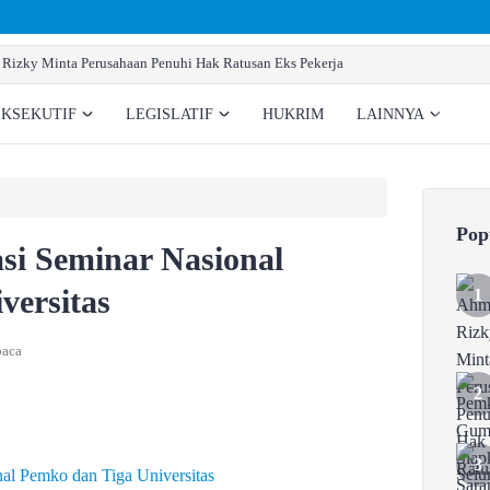
Pemkab Gumas Siapkan Sarana Prasarana Pemb
EKSEKUTIF
LEGISLATIF
HUKRIM
LAINNYA
Pop
si Seminar Nasional
versitas
baca