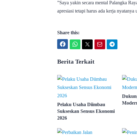
”Saya yakin secara mental Palangka Raya 
apresiasi tetapi harus ada kerja nyatanya
Share this:
Facebook
WhatsApp
Twitter
Email
Telegram
Berita Terkait
Dukung
Modern
Pelaku Usaha Diimbau
Sukseskan Sensus Ekonomi
2026