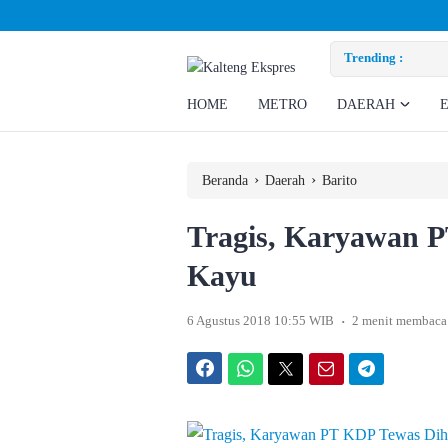
usan Eks Pekerja
Trending :
Ombud
HOME
METRO
DAERAH
›
›
Beranda
Daerah
Barito
Tragis, Karyawan 
Kayu
.
6 Agustus 2018 10:55 WIB
2 menit membaca
Facebook
WhatsApp
Twitter
Email
Telegram