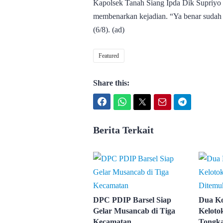
Kapolsek Tanah Siang Ipda Dik Supriyo
membenarkan kejadian. “Ya benar sudah 
(6/8). (ad)
Featured
Share this:
Facebook
WhatsApp
Twitter
Email
Telegram
Berita Terkait
DPC PDIP Barsel Siap
Dua Ko
Gelar Musancab di Tiga
Keloto
Kecamatan
Tongk