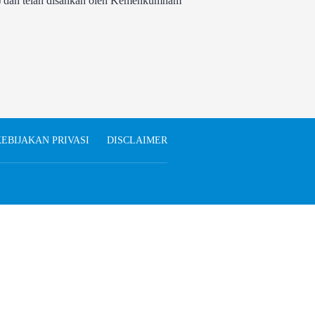
 dan telah disahkan oleh Kemenkumham
EBIJAKAN PRIVASI
DISCLAIMER