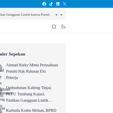
ersolan Teknis
Karhutla Kotim Meluas, BPBD Sebut Sudah 1
uler Sepekan
Ahmad Rizky Minta Perusahaan
Penuhi Hak Ratusan Eks
Pekerja
Ombudsman Kalteng Tinjau
PLTU Tumbang Kajuei,
Pastikan Gangguan Listrik
karena Persolan Teknis
Karhutla Kotim Meluas, BPBD