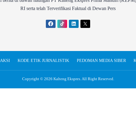
rita di bawah naungan PT Kalteng Ekspres Prima Mandiri (KEPM)
RI serta telah Terverifikasi Faktual di Dewan Pers
AKSI
KODE ETIK JURNALISTIK
PEDOMAN MEDIA SIBER
K
Copyright © 2026
Kalteng Ekspres
. All Right Reserved.