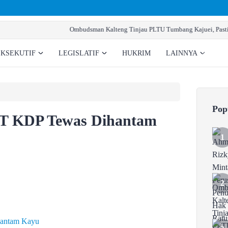
sman Kalteng Tinjau PLTU Tumbang Kajuei, Pastikan Gangguan Listrik karena P
EKSEKUTIF
LEGISLATIF
HUKRIM
LAINNYA
Pop
PT KDP Tewas Dihantam