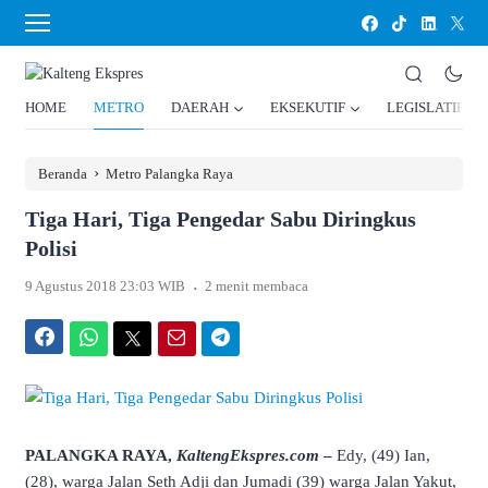
HOME
METRO
DAERAH
EKSEKUTIF
LEGISLATIF
›
Beranda
Metro Palangka Raya
Tiga Hari, Tiga Pengedar Sabu Diringkus
Polisi
.
9 Agustus 2018 23:03 WIB
2 menit membaca
Facebook
WhatsApp
Twitter
Email
Telegram
PALANGKA RAYA,
KaltengEkspres.com
–
Edy, (49) Ian,
(28), warga Jalan Seth Adji dan Jumadi (39) warga Jalan Yakut,