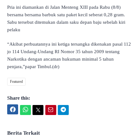
Pria ini diamankan di Jalan Menteng XIII pada Rabu (8/8)
bersama bersama barbuk satu paket kecil seberat 0,28 gram.
Sabu tersebut ditemukan dalam saku depan baju sebelah kiri
pelaku
“Akibat perbuatannya ini ketiga tersangka dikenakan pasal 112
jo 114 Undang-Undang RI Nomor 35 tahun 2009 tentang
Narkotika dengan ancaman hukuman minimal 5 tahun
penjara,”papar Timbul.(dr)
Featured
Share this:
Facebook
WhatsApp
Twitter
Email
Telegram
Berita Terkait