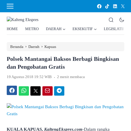
HOME
METRO
DAERAH
EKSEKUTIF
LEGISLATIF
›
›
Beranda
Daerah
Kapuas
Polsek Mantangai Baksos Berbagi Bingkisan
dan Pengobatan Gratis
.
19 Agustus 2018 19:52 WIB
2 menit membaca
Facebook
WhatsApp
Twitter
Email
Telegram
KUALA KAPUAS,
KaltengEkspres.com
-Dalam rangka