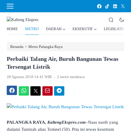
HOME
METRO
DAERAH
EKSEKUTIF
LEGISLATIF
›
Beranda
Metro Palangka Raya
Perbaiki Talang Air, Buruh Bangunan Tewas
Tersengat Listrik
.
28 Agustus 2018 14:41 WIB
2 menit membaca
Facebook
WhatsApp
Twitter
Email
Telegram
PALANGKA RAYA,
KaltengEkspres.com
–Naas nasib yang
dialami Tumirah alias Tompel (50). Pria ini tewas kesetrum