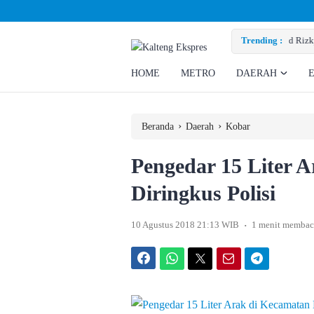
zky Minta Perusahaan Penuhi Hak Ratusan Eks Pekerja
Trending :
HOME
METRO
DAERAH
›
›
Beranda
Daerah
Kobar
Pengedar 15 Liter 
Diringkus Polisi
.
10 Agustus 2018 21:13 WIB
1 menit membac
Facebook
WhatsApp
Twitter
Email
Telegram