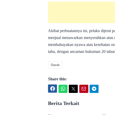
Akibat perbuatannya ini, pelaku dijerat
menjual menawarkan menyerahkan atau 
membahayakan nyawa atau kesehatan orang 
tahu, dengan ancaman hukuman 20 tahun 
Daerah
Share this:
Facebook
WhatsApp
Twitter
Email
Telegram
Berita Terkait