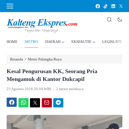
HOME
METRO
DAERAH
EKSEKUTIF
LEGISLATIF
›
Beranda
Metro Palangka Raya
Kesal Pengurusan KK, Seorang Pria
Mengamuk di Kantor Dukcapil
.
23 Agustus 2018 20:04 WIB
2 menit membaca
Facebook
WhatsApp
Twitter
Email
Telegram