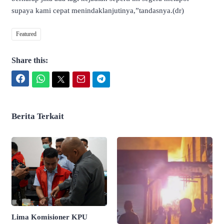
supaya kami cepat menindaklanjutinya,”tandasnya.(dr)
Featured
Share this:
Facebook
WhatsApp
Twitter
Email
Telegram
Berita Terkait
Lima Komisioner KPU