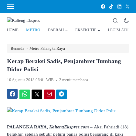
HOME
METRO
DAERAH
EKSEKUTIF
LEGISLATIF
›
Beranda
Metro Palangka Raya
Kerap Beraksi Sadis, Penjambret Tumbang
Didor Polisi
.
10 Agustus 2018 06:01 WIB
2 menit membaca
Facebook
WhatsApp
Twitter
Email
Telegram
PALANGKA RAYA,
KaltengEkspres.com
–
Aksi Fahriadi (18)
berakhir, setelah sebutir peluru panas polisi bersarang di kaki