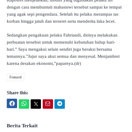
Kapolres menjelaskan, modus yang digunakan pelaku ini
dengan cara membuntuti mahasiswi tersebut sampai ke tempat
yang agak sepi pengendara. Setelah itu pelaku merampas tas
korban hingga jatuh dan terseret serta menderita luka lecet.
Sedangkan pengakuan pelaku Fahriandi, dirinya melakukan
perbuatan tersebut untuk memenuhi kebutuhan hidup hari-
hari.” Saya mengakui selain sendiri juga beraksi bersama
temannya.”Jujur saya akui semua dan menyesal. Menjambret
karena desakan ekonomi,”paparnya.(dr)
Featured
Share this:
Facebook
WhatsApp
Twitter
Email
Telegram
Berita Terkait