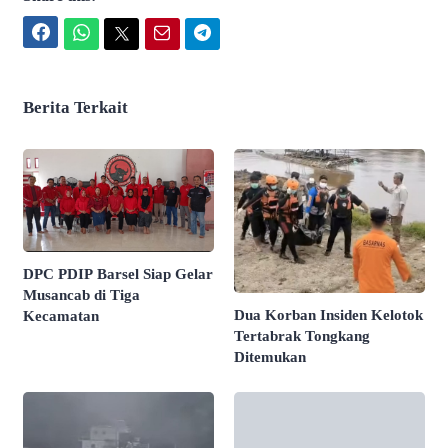
Facebook
WhatsApp
Twitter
Email
Telegram
Berita Terkait
DPC PDIP Barsel Siap Gelar
Musancab di Tiga
Dua Korban Insiden Kelotok
Kecamatan
Tertabrak Tongkang
Ditemukan