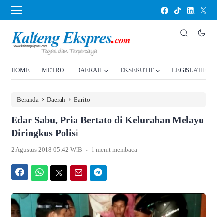
HOME
METRO
DAERAH
EKSEKUTIF
LEGISLATIF
›
›
Beranda
Daerah
Barito
Edar Sabu, Pria Bertato di Kelurahan Melayu
Diringkus Polisi
.
2 Agustus 2018 05:42 WIB
1 menit membaca
Facebook
WhatsApp
Twitter
Email
Telegram