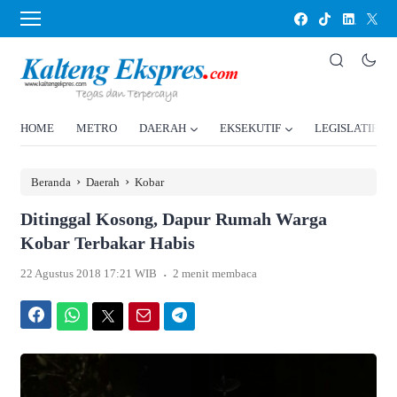
HOME
METRO
DAERAH
EKSEKUTIF
LEGISLATIF
›
›
Beranda
Daerah
Kobar
Ditinggal Kosong, Dapur Rumah Warga
Kobar Terbakar Habis
.
22 Agustus 2018 17:21 WIB
2 menit membaca
Facebook
WhatsApp
Twitter
Email
Telegram