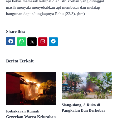
api bekas memasak ketupat oleh istri korban yang ditinggal
masih menyala menyebabkan api membesar dan melalap
bangunan dapur,”ungkapnya Rabu (22/8). (hm)
Share this:
Facebook
WhatsApp
Twitter
Email
Telegram
Berita Terkait
Siang-siang, 8 Ruko di
Pangkalan Bun Berkobar
Kebakaran Rumah
Gegerkan Warga Kelurahan