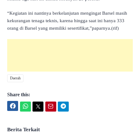
“Kegiatan ini nantinya berkelanjutan mengingat Barsel masih
kekurangan tenaga teknis, karena hingga saat ini hanya 333
orang di Barsel yang memiliki sesertifikat,”paparnya.(rif)
Daerah
Share this:
Facebook
WhatsApp
Twitter
Email
Telegram
Berita Terkait