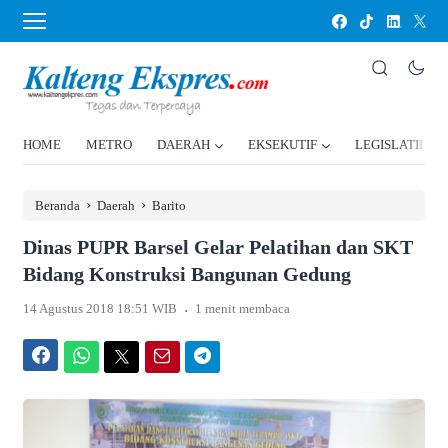
HOME
METRO
DAERAH
EKSEKUTIF
LEGISLATIF
›
›
Beranda
Daerah
Barito
Dinas PUPR Barsel Gelar Pelatihan dan SKT
Bidang Konstruksi Bangunan Gedung
.
14 Agustus 2018 18:51 WIB
1 menit membaca
Facebook
WhatsApp
Twitter
Email
Telegram