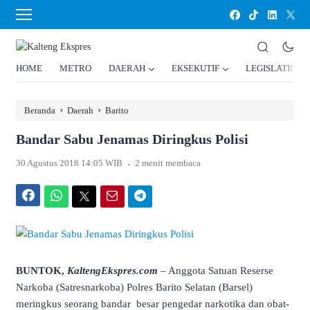
HOME
METRO
DAERAH
EKSEKUTIF
LEGISLATIF
›
›
Beranda
Daerah
Barito
Bandar Sabu Jenamas Diringkus Polisi
.
30 Agustus 2018 14:05 WIB
2 menit membaca
Facebook
WhatsApp
Twitter
Email
Telegram
BUNTOK,
KaltengEkspres.com
– Anggota Satuan Reserse
Narkoba (Satresnarkoba) Polres Barito Selatan (Barsel)
meringkus seorang bandar besar pengedar narkotika dan obat-