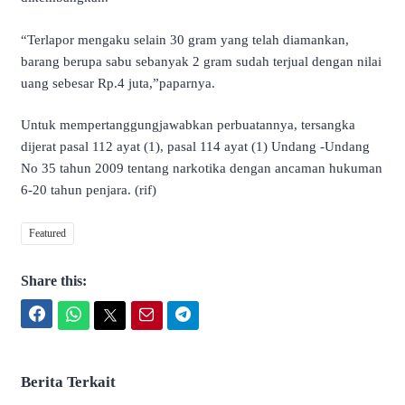
“Terlapor mengaku selain 30 gram yang telah diamankan,
barang berupa sabu sebanyak 2 gram sudah terjual dengan nilai
uang sebesar Rp.4 juta,”paparnya.
Untuk mempertanggungjawabkan perbuatannya, tersangka
dijerat pasal 112 ayat (1), pasal 114 ayat (1) Undang -Undang
No 35 tahun 2009 tentang narkotika dengan ancaman hukuman
6-20 tahun penjara. (rif)
Featured
Share this:
Facebook
WhatsApp
Twitter
Email
Telegram
Berita Terkait