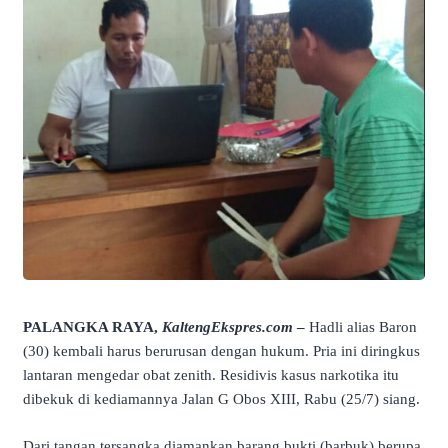
PALANGKA RAYA,
KaltengEkspres.com
–
Hadli alias Baron
(30) kembali harus berurusan dengan hukum. Pria ini diringkus
lantaran mengedar obat zenith. Residivis kasus narkotika itu
dibekuk di kediamannya Jalan G Obos XIII, Rabu (25/7) siang.
Dari tangan tersangka diamankan barang bukti (barbuk) berupa