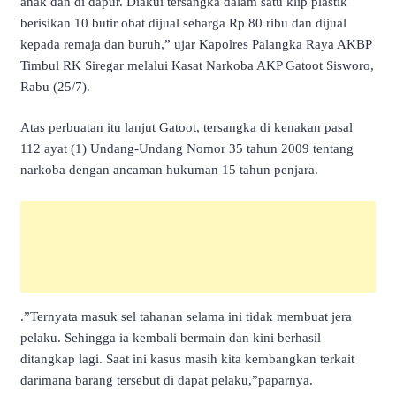
anak dan di dapur. Diakui tersangka dalam satu klip plastik
berisikan 10 butir obat dijual seharga Rp 80 ribu dan dijual
kepada remaja dan buruh,” ujar Kapolres Palangka Raya AKBP
Timbul RK Siregar melalui Kasat Narkoba AKP Gatoot Sisworo,
Rabu (25/7).
Atas perbuatan itu lanjut Gatoot, tersangka di kenakan pasal
112 ayat (1) Undang-Undang Nomor 35 tahun 2009 tentang
narkoba dengan ancaman hukuman 15 tahun penjara.
.”Ternyata masuk sel tahanan selama ini tidak membuat jera
pelaku. Sehingga ia kembali bermain dan kini berhasil
ditangkap lagi. Saat ini kasus masih kita kembangkan terkait
darimana barang tersebut di dapat pelaku,”paparnya.