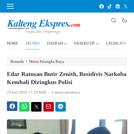
HOME
METRO
DAERAH
EKSEKUTIF
LEGISLATIF
›
Beranda
Metro Palangka Raya
Edar Ratusan Butir Zenith, Residivis Narkoba
Kembali Diringkus Polisi
.
25 Juli 2018 17:29 WIB
2 menit membaca
Facebook
WhatsApp
Twitter
Email
Telegram