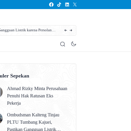
ngguan Listrik karena Persolan
Karhutla Kotim Meluas, BPBD Sebut Sudah 13
uler Sepekan
Ahmad Rizky Minta Perusahaan
Penuhi Hak Ratusan Eks
Pekerja
Ombudsman Kalteng Tinjau
PLTU Tumbang Kajuei,
Pastikan Gangguan Listrik