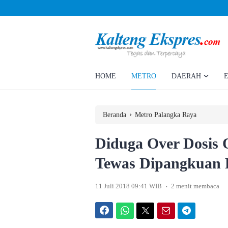
Ahmad Rizky Minta Perusahaan Penuhi Hak Ratusan Eks Pekerja
HOME
METRO
DAERAH
›
Beranda
Metro Palangka Raya
Diduga Over Dosis 
Tewas Dipangkuan 
.
11 Juli 2018 09:41 WIB
2 menit membaca
Facebook
WhatsApp
Twitter
Email
Telegram