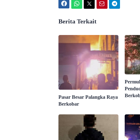
Facebook
WhatsApp
Twitter
Email
Telegram
Berita Terkait
Permu
Pendud
Berko
Pasar Besar Palangka Raya
Berkobar