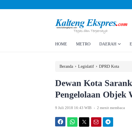
Ahmad Rizky Minta Perusahaan Penuhi Hak Ratusan Eks Pekerja
HOME
METRO
DAERAH
›
›
Beranda
Legislatif
DPRD Kota
Dewan Kota Sarank
Pengelolaan Objek 
.
9 Juli 2018 16:43 WIB
2 menit membaca
Facebook
WhatsApp
Twitter
Email
Telegram