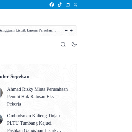
ngguan Listrik karena Persolan
Karhutla Kotim Meluas, BPBD Sebut Sudah 13
uler Sepekan
Ahmad Rizky Minta Perusahaan
Penuhi Hak Ratusan Eks
Pekerja
Ombudsman Kalteng Tinjau
PLTU Tumbang Kajuei,
Pastikan Gangguan Listrik