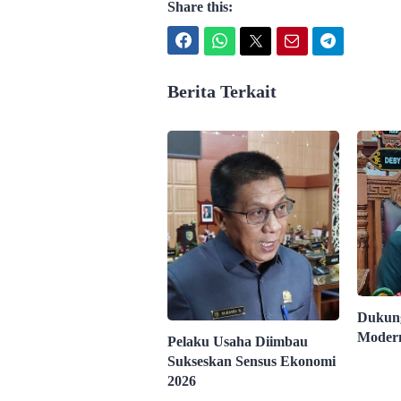
Share this:
Facebook
WhatsApp
Twitter
Email
Telegram
Berita Terkait
Dukung
Modern
Pelaku Usaha Diimbau
Sukseskan Sensus Ekonomi
2026