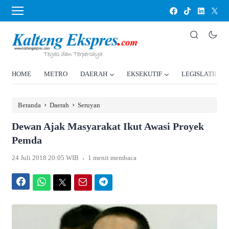
HOME
METRO
DAERAH
EKSEKUTIF
LEGISLATIF
›
›
Beranda
Daerah
Seruyan
Dewan Ajak Masyarakat Ikut Awasi Proyek
Pemda
.
24 Juli 2018 20:05 WIB
1 menit membaca
Facebook
WhatsApp
Twitter
Email
Telegram