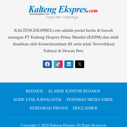
KALTENGEKSPRES.com adalah portal berita di bawah
naungan PT Kalteng Ekspres Prima Mandiri (KEPM) dan telah
disahkan oleh Kemenkumham RI serta telah Terverifikasi
Faktual di Dewan Pers
REDAKSI
ALAMAT KANTOR REDAKSI
KODE ETIK JURNALISTIK
PEDOMAN MEDIA SIBER
KEBIJAKAN PRIVASI
DISCLAIMER
Copyright © 2026
Kalteng Ekspres
. All Right Reserved.