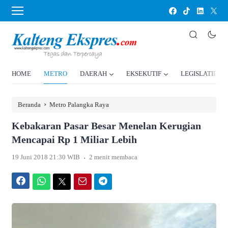
HOME
METRO
DAERAH
EKSEKUTIF
LEGISLATIF
›
Beranda
Metro Palangka Raya
Kebakaran Pasar Besar Menelan Kerugian
Mencapai Rp 1 Miliar Lebih
.
19 Juni 2018 21:30 WIB
2 menit membaca
Facebook
WhatsApp
Twitter
Email
Telegram