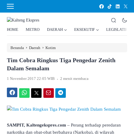
HOME
METRO
DAERAH
EKSEKUTIF
LEGISLATIF
›
›
Beranda
Daerah
Kotim
Tim Cobra Ringkus Tiga Pengedar Zenith
Dalam Semalam
.
1 November 2017 22:05 WIB
2 menit membaca
Facebook
WhatsApp
Twitter
Email
Telegram
SAMPIT, Kaltengekspres.com
– Perang terhadap peredaran
narkotika dan obat-obat berbahaya (Narkoba), di wilayah