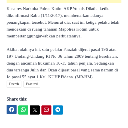
Kasatres Narkoba Polres Kotim AKP Yonals Dilatha ketika
dikonfirmasi Rabu (1/11/2017), membenarkan adanya
penangkapan tersebut. Menurut dia, saat ini ketiga pelaku telah
mendekam di ruang tahanan Mapolres Kotim untuk
mempertanggungjawabkan perbuatannya.
Akibat ulahnya ini, satu pelaku Fauziah dijerat pasal 196 atau
197 Undang-Undang RI No 36 tahun 2009 tentang kesehatan,
dengan ancaman hukuman 10-15 tahun penjara. Sedangkan
dua tersanga Julin dan Ozan dijerat pasal yang sama namun di
Jo pasal 55 ayat 1 Ke1 KUHP Pidana. (MR/HM)
Daerah
Featured
Share this:
Facebook
WhatsApp
Twitter
Email
Telegram