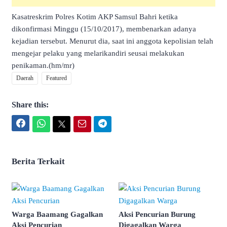
Kasatreskrim Polres Kotim AKP Samsul Bahri ketika
dikonfirmasi Minggu (15/10/2017), membenarkan adanya
kejadian tersebut. Menurut dia, saat ini anggota kepolisian telah
mengejar pelaku yang melarikandiri seusai melakukan
penikaman.(hm/mr)
Daerah
Featured
Share this:
Facebook
WhatsApp
Twitter
Email
Telegram
Berita Terkait
Warga Baamang Gagalkan
Aksi Pencurian Burung
Aksi Pencurian
Digagalkan Warga