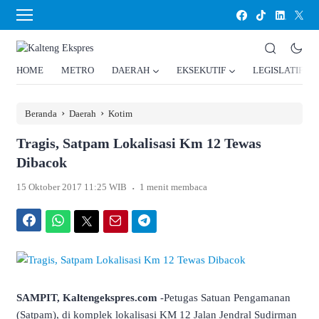
HOME
METRO
DAERAH
EKSEKUTIF
LEGISLATIF
›
›
Beranda
Daerah
Kotim
Tragis, Satpam Lokalisasi Km 12 Tewas
Dibacok
.
15 Oktober 2017 11:25 WIB
1 menit membaca
Facebook
WhatsApp
Twitter
Email
Telegram
SAMPIT, Kaltengekspres.com
-Petugas Satuan Pengamanan
(Satpam), di komplek lokalisasi KM 12 Jalan Jendral Sudirman