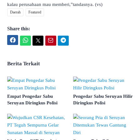
kalau perusahaan mau memberi,”tandasnya. (vs)
Daerah
Featured
Share this:
Facebook
WhatsApp
Twitter
Email
Telegram
Berita Terkait
Empat Pengedar Sabu
Pengedar Sabu Seruyan Hilir
Seruyan Diringkus Polisi
Diringkus Polisi