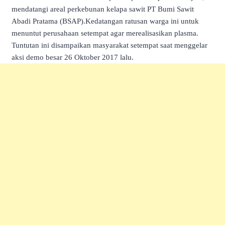
mendatangi areal perkebunan kelapa sawit PT Bumi Sawit
Abadi Pratama (BSAP).Kedatangan ratusan warga ini untuk
menuntut perusahaan setempat agar merealisasikan plasma.
Tuntutan ini disampaikan masyarakat setempat saat menggelar
aksi demo besar 26 Oktober 2017 lalu.