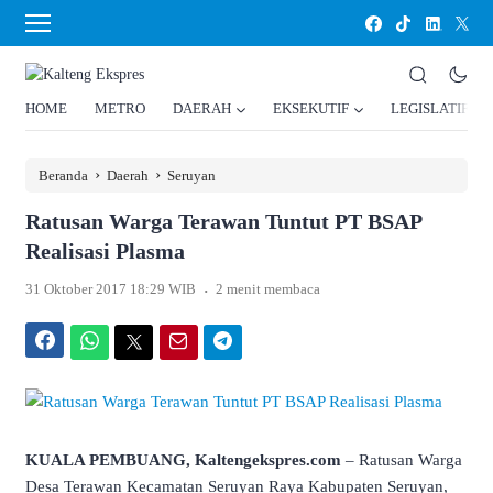
HOME
METRO
DAERAH
EKSEKUTIF
LEGISLATIF
›
›
Beranda
Daerah
Seruyan
Ratusan Warga Terawan Tuntut PT BSAP
Realisasi Plasma
.
31 Oktober 2017 18:29 WIB
2 menit membaca
Facebook
WhatsApp
Twitter
Email
Telegram
KUALA PEMBUANG, Kaltengekspres.com
– Ratusan Warga
Desa Terawan Kecamatan Seruyan Raya Kabupaten Seruyan,